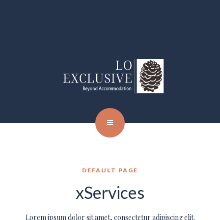
DEFAULT PAGE
xServices
Lorem ipsum dolor sit amet, consectetur adipiscing elit.